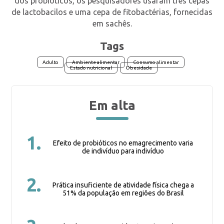
dos probióticos, os pesquisadores usaram três cepas
de lactobacilos e uma cepa de fitobactérias, fornecidas
em sachês.
Tags
Adulto
Ambiente alimentar
Consumo alimentar
Estado nutricional
Obesidade
Em alta
1.
Efeito de probióticos no emagrecimento varia
de indivíduo para indivíduo
2.
Prática insuficiente de atividade física chega a
51% da população em regiões do Brasil