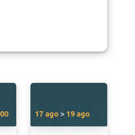
:00
17 ago
>
19 ago