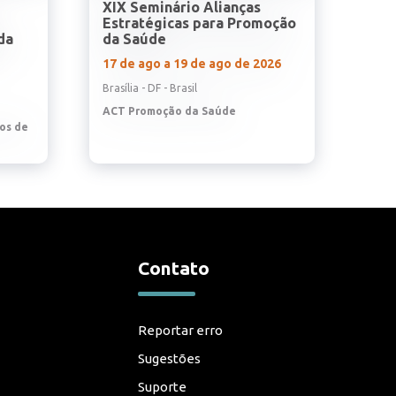
XIX Seminário Alianças
Estratégicas para Promoção
da
da Saúde
17 de ago a 19 de ago de 2026
Brasília - DF - Brasil
ACT Promoção da Saúde
os de
Contato
Reportar erro
Sugestões
Suporte