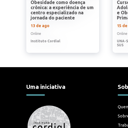
Obesidade como doença
Curs
crônica: a experiência de um
Adol
centro especializado na
e Ob
jornada do paciente
Prim
13 de ago
15 de
Online
Online
Instituto Cordial
UNA-S
SUS
Uma iniciativa
Sob
Que
Sobre
Trab