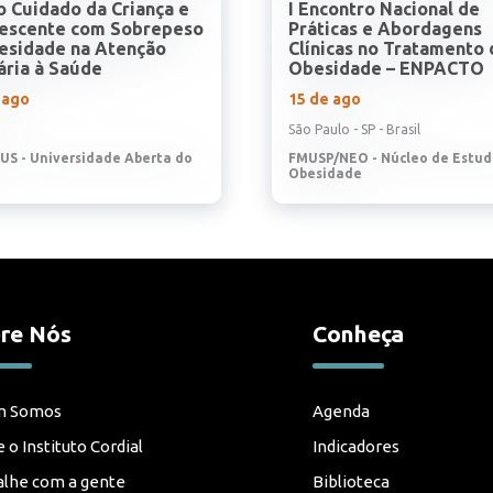
o Cuidado da Criança e
I Encontro Nacional de
escente com Sobrepeso
Práticas e Abordagens
esidade na Atenção
Clínicas no Tratamento 
ária à Saúde
Obesidade – ENPACTO
 ago
15 de ago
São Paulo - SP - Brasil
US - Universidade Aberta do
FMUSP/NEO - Núcleo de Estud
Obesidade
re Nós
Conheça
m Somos
Agenda
 o Instituto Cordial
Indicadores
alhe com a gente
Biblioteca